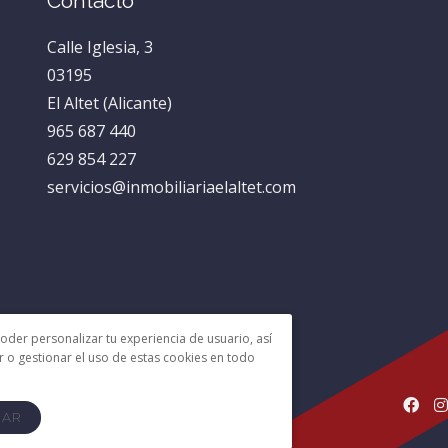
Contacto
Calle Iglesia, 3
03195
El Altet (Alicante)
965 687 440
629 854 227
servicios@inmobiliariaelaltet.com
poder personalizar tu experiencia de usuario, así
r o gestionar el uso de estas cookies en todo


ZAR