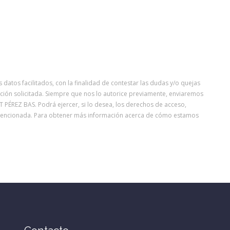
atos facilitados, con la finalidad de contestar las dudas y/o quejas
mación solicitada. Siempre que nos lo autorice previamente, enviaremos
T PÉREZ BAS. Podrá ejercer, si lo desea, los derechos de acceso,
a mencionada. Para obtener más información acerca de cómo estamos