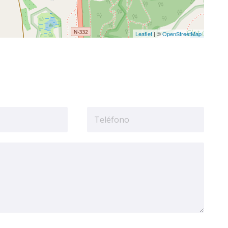
Leaflet
| ©
OpenStreetMap