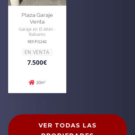
Plaza Garaje
Venta
Garaje en El Altet -
Balsares
REF:PG242
EN VENTA
7.500€
20
m²
VER TODAS LAS