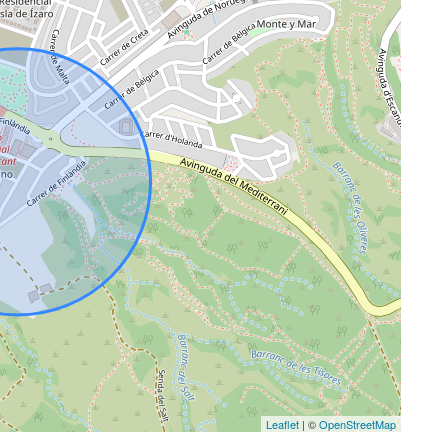
Leaflet
| ©
OpenStreetMap