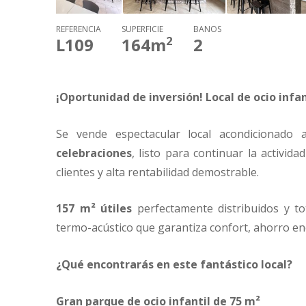
REFERENCIA
SUPERFICIE
BAÑOS
2
L109
164
m
2
¡Oportunidad de inversión! Local de ocio inf
Se vende espectacular local acondicionado
celebraciones
, listo para continuar la activid
clientes y alta rentabilidad demostrable.
157 m² útiles
perfectamente distribuidos y to
termo-acústico que garantiza confort, ahorro ene
¿Qué encontrarás en este fantástico local?
Gran parque de ocio infantil de 75 m²