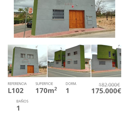
REFERENCIA
SUPERFICIE
DORM.
182.000€
2
L102
170
m
1
175.000€
BAÑOS
1