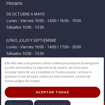
Horario
DE OCTUBRE A MAYO
Lunes - Viernes 10:00 - 14:00 / 16:00 - 19:00
Sábados 10:00 - 13:30
JUNIO, JULIO Y SEPTIEMBRE
Lunes - Viernes 10:00 - 14:00 / 17:00 - 20:00
Sábados 10:00 - 13:30
Este sitio web y sus partners utiliza cookies para mejorar la navegación
AGOSTO
y poder personalizar tu experiencia de usuario, así como para
recopilar datos de uso y estadísticos. Puedes aceptar, rechazar o
Lunes - Viernes 9:00 - 15:00
gestionar el uso de estas cookies en todo momento, a través de
Sábados Cerrado
nuestra página de cookies.
ACEPTAR TODAS
Aviso Legal
Privacidad
Política de Cookies
RECHAZAR
PERSONALIZAR