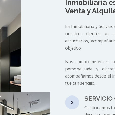
Inmobiliaria e
Venta y Alquil
En Inmobiliaria y Servici
nuestros clientes un s
escucharlos, acompañarl
objetivo.
Nos comprometemos con
personalizada y disc
acompañamos desde el inic
fue tan sencillo.
SERVICIO

Gestionamos tod
desde su prepar