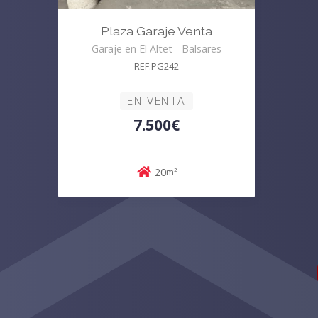
Plaza Garaje Venta
Garaje en El Altet - Balsares
REF:PG242
EN VENTA
7.500€
20
m²