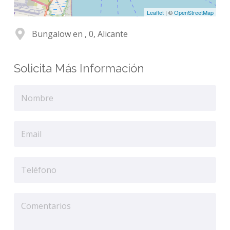
Leaflet
| ©
OpenStreetMap
Bungalow en , 0, Alicante
Solicita Más Información