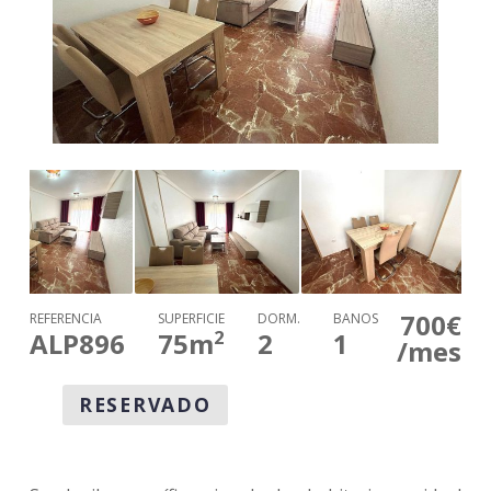
700€
REFERENCIA
SUPERFICIE
DORM.
BAÑOS
2
ALP896
75
m
2
1
/mes
RESERVADO