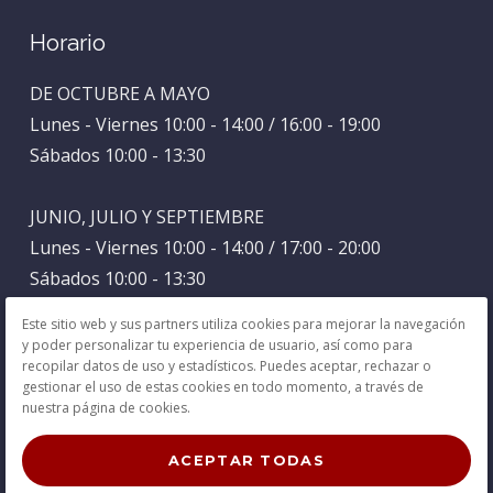
Horario
DE OCTUBRE A MAYO
Lunes - Viernes 10:00 - 14:00 / 16:00 - 19:00
Sábados 10:00 - 13:30
JUNIO, JULIO Y SEPTIEMBRE
Lunes - Viernes 10:00 - 14:00 / 17:00 - 20:00
Sábados 10:00 - 13:30
Este sitio web y sus partners utiliza cookies para mejorar la navegación
AGOSTO
y poder personalizar tu experiencia de usuario, así como para
recopilar datos de uso y estadísticos. Puedes aceptar, rechazar o
Lunes - Viernes 9:00 - 15:00
gestionar el uso de estas cookies en todo momento, a través de
Sábados Cerrado
nuestra página de cookies.
ACEPTAR TODAS
Aviso Legal
Privacidad
Política de Cookies