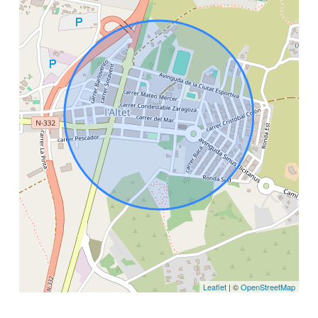
Leaflet
| ©
OpenStreetMap